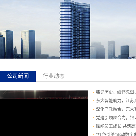
公司新闻
行业动态
铭记历史、缅怀先烈
东大智能助力，江苏
深化产教融合，东大
党建引领聚合力，银
赋能员工成长 共筑
“红色引擎”驱动数字