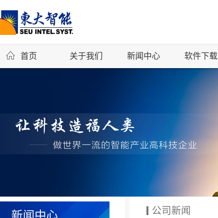
首页
关于我们
新闻中心
软件下载
公司新闻
新闻中心