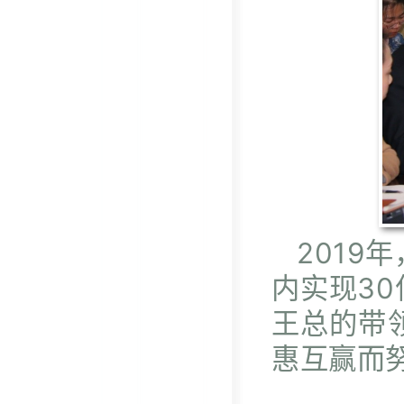
201
内实现3
王总的带
惠互赢而